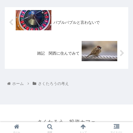
バブルバブルと言わないで
雑記 関西に住んでみて
ホーム
さくたろうの考え
さくたろう 投資カフェ
© 2020 さくたろう 投資カフェ.
ホーム
検索
トップ
サイドバー