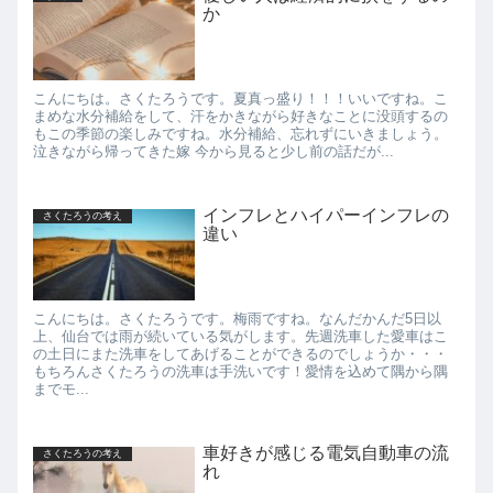
か
こんにちは。さくたろうです。夏真っ盛り！！！いいですね。こ
まめな水分補給をして、汗をかきながら好きなことに没頭するの
もこの季節の楽しみですね。水分補給、忘れずにいきましょう。
泣きながら帰ってきた嫁 今から見ると少し前の話だが...
インフレとハイパーインフレの
さくたろうの考え
違い
こんにちは。さくたろうです。梅雨ですね。なんだかんだ5日以
上、仙台では雨が続いている気がします。先週洗車した愛車はこ
の土日にまた洗車をしてあげることができるのでしょうか・・・
もちろんさくたろうの洗車は手洗いです！愛情を込めて隅から隅
までモ...
車好きが感じる電気自動車の流
さくたろうの考え
れ