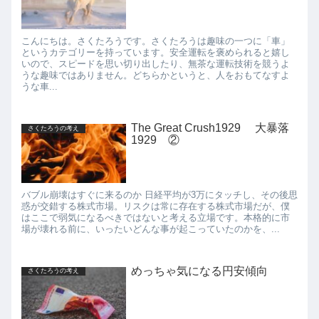
こんにちは。さくたろうです。さくたろうは趣味の一つに「車」
というカテゴリーを持っています。安全運転を褒められると嬉し
いので、スピードを思い切り出したり、無茶な運転技術を競うよ
うな趣味ではありません。どちらかというと、人をおもてなすよ
うな車...
The Great Crush1929 大暴落
さくたろうの考え
1929 ②
バブル崩壊はすぐに来るのか 日経平均が3万にタッチし、その後思
惑が交錯する株式市場。リスクは常に存在する株式市場だが、僕
はここで弱気になるべきではないと考える立場です。本格的に市
場が壊れる前に、いったいどんな事が起こっていたのかを、...
めっちゃ気になる円安傾向
さくたろうの考え