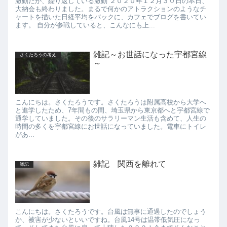
激動だが、繰り返している激動 ２０２０年１２月３０日の本日、
大納会も終わりました。まるで何かのアトラクションのようなチ
ャートを描いた日経平均をバックに、カフェでブログを書いてい
ます。 自分が参戦していると、こんなにも上...
雑記～お世話になった宇都宮線
さくたろうの考え
～
こんにちは。さくたろうです。さくたろうは附属高校から大学へ
と進学したため、7年間もの間、埼玉県から東京都へと宇都宮線で
通学していました。その後のサラリーマン生活も含めて、人生の
時間の多くを宇都宮線にお世話になっていました。電車にトイレ
があ...
雑記 関西を離れて
雑記
こんにちは。さくたろうです。台風は無事に通過したのでしょう
か、被害が少ないといいですね。台風14号は温帯低気圧になっ